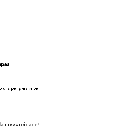
mpas
s lojas parceiras:
 da nossa cidade!