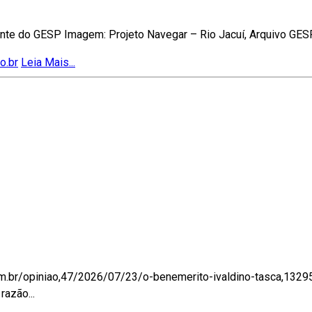
idente do GESP Imagem: Projeto Navegar – Rio Jacuí, Arquivo GES
o.br
Leia Mais...
om.br/opiniao,47/2026/07/23/o-benemerito-ivaldino-tasca,13295
razão...