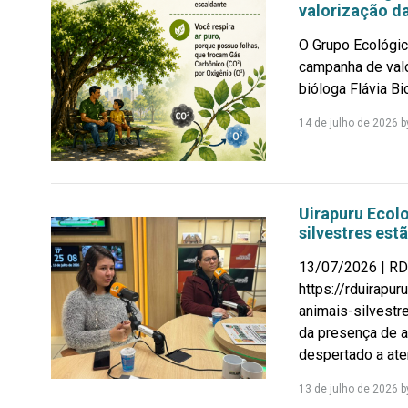
valorização d
O Grupo Ecológic
campanha de valo
bióloga Flávia Bio
14 de julho de 2026
b
Uirapuru Ecolo
silvestres es
13/07/2026 | RD
https://rduirapu
animais-silvest
da presença de a
despertado a ate
13 de julho de 2026
b