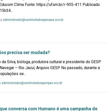
Educom Clima Fonte: https://ufsm.br/r-955-411 Publicado
5h34...
Leia
by
administrador@sentineladospampas.eco.br
Mais...
rios precisa ser mudada?
 da Silva, bióloga, produtora cultural e presidente do GESP
Navegar – Rio Jacuí, Arquivo GESP No passado, durante a
opulações se...
Leia
y
administrador@sentineladospampas.eco.br
Mais...
 que conversa com Humano é uma campanha de