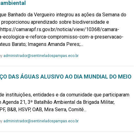
 ambiental
que Banhado da Vergueiro integrou as ações da Semana do
 proporcionou aprendizado sobre biodiversidade e
 https://camarapf.rs.gov.br/noticia/view/10368/camara-
lha-ecologica-e-reforca-compromisso-com-a-preservacao-
teus Barato; Imagens Amanda Peres;...
Leia
by
administrador@sentineladospampas.eco.br
Mais...
ÇO DAS ÁGUAS ALUSIVO AO DIA MUNDIAL DO MEIO
e instituições, entidades e da comunidade que participaram
m Agenda 21, 3º Batalhão Ambiental da Brigada Militar,
F, B&8, HSVP, OAB, Mira Serra, Comitê...
Leia
by
administrador@sentineladospampas.eco.br
Mais...