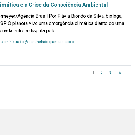
imática e a Crise da Consciência Ambiental
rmeyer/Agência Brasil Por Flávia Biondo da Silva, bióloga,
SP O planeta vive uma emergência climática diante de uma
nada entre a disputa pelo...
Leia
y
administrador@sentineladospampas.eco.br
Mais...
1
2
3