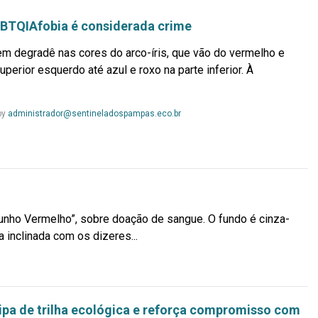
LGBTQIAfobia é considerada crime
m degradê nas cores do arco-íris, que vão do vermelho e
superior esquerdo até azul e roxo na parte inferior. À
Leia
by
administrador@sentineladospampas.eco.br
Mais...
Junho Vermelho”, sobre doação de sangue. O fundo é cinza-
 inclinada com os dizeres...
ia
s...
ipa de trilha ecológica e reforça compromisso com