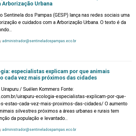
a Arborização Urbana
o Sentinela dos Pampas (GESP) lança nas redes sociais uma
rização e cuidados com a Arborização Urbana. O texto é da
ndo...
Leia
y
administrador@sentineladospampas.eco.br
Mais...
gia: especialistas explicam por que animais
tão cada vez mais próximos das cidades
 Uirapuru / Suélen Kommers Fonte:
ru.com.br/uirapuru-ecologia-especialistas-explicam-por-que-
res-estao-cada-vez-mais-proximos-das-cidades/ O aumento
nimais silvestres próximos a áreas urbanas e rurais tem
nção da população e levantado...
Leia
y
administrador@sentineladospampas.eco.br