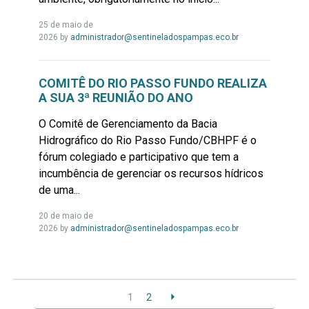
25 de maio de
Leia
2026
by
administrador@sentineladospampas.eco.br
Mais...
COMITÊ DO RIO PASSO FUNDO REALIZA
A SUA 3ª REUNIÃO DO ANO
O Comitê de Gerenciamento da Bacia
Hidrográfico do Rio Passo Fundo/CBHPF é o
fórum colegiado e participativo que tem a
incumbência de gerenciar os recursos hídricos
de uma...
20 de maio de
Leia
2026
by
administrador@sentineladospampas.eco.br
Mais...
1
2