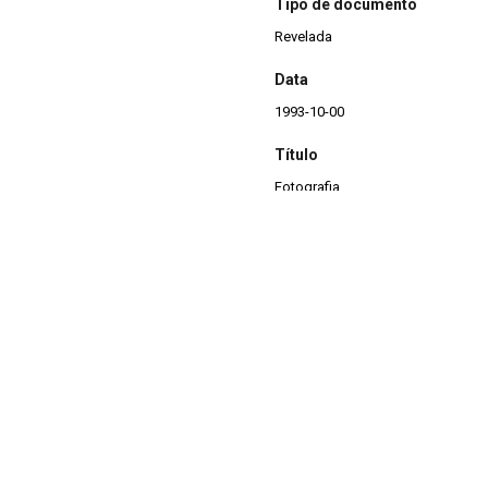
Tipo de documento
Revelada
Data
1993-10-00
Título
Fotografia
Assunto
Histórico GESP
Descrição
Depósito de materiais recicláveis