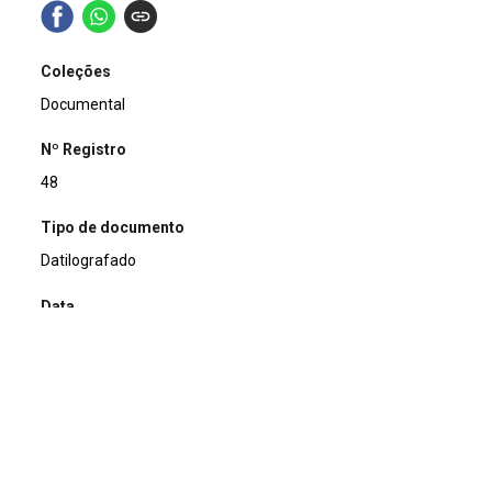
Coleções
Documental
Nº Registro
48
Tipo de documento
Datilografado
Data
1996-09-23
Título
Ofício Expedido
Assunto