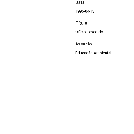
Data
1996-04-13
Título
Ofício Expedido
Assunto
Educação Ambiental
Descrição
Ofício expedido sobre orçamento 
Vista