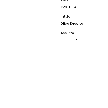
1998-11-12
Título
Ofício Expedido
Assunto
Recursos Hídricos
Descrição
Ofício expedido para Secretaria 