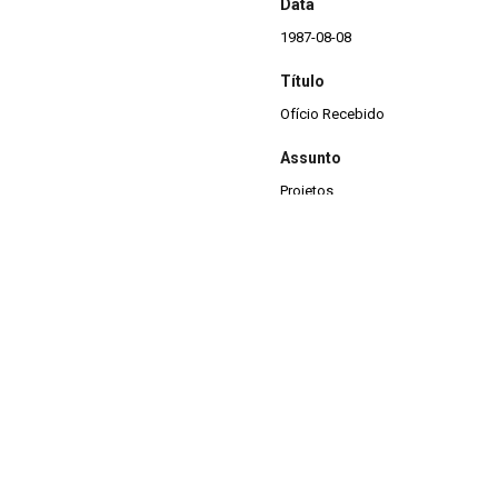
Data
1987-08-08
Título
Ofício Recebido
Assunto
Projetos
Descrição
Ofício recebido da Fundação Fran
Pampas, notificação do Contrato 