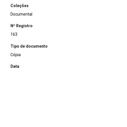
Coleções
Documental
Nº Registro
163
Tipo de documento
Cópia
Data
1994-01-26
Título
Ofício recebido
Assunto
Educação Ambiental