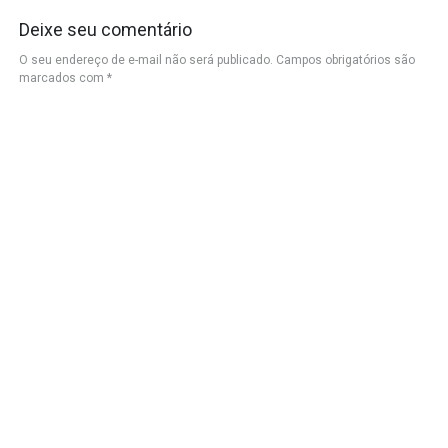
Deixe seu comentário
O seu endereço de e-mail não será publicado.
Campos obrigatórios são
marcados com
*
Nome
*
E-mail
*
Site
Salvar meus dados neste navegador para a próxima vez que eu
comentar.