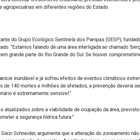
es agropecuárias em diferentes regiões do Estado.
tante do Grupo Ecológico Sentinela dos Pampas (GESP), fundad
ado. “Estamos falando de uma área interligada ao chamado ‘berç
ecem grande parte do Rio Grande do Sul. Se houver comprometim
lanície inundável e já sofreu efeitos de eventos climáticos extr
is de 140 mortes e milhões de afetados, a prevenção deveria ser
nário é extremamente sensível.”
os atualizados sobre a viabilidade de ocupação da área, previst
meter a segurança hídrica futura.”
 Giezi Schneider, argumenta que a alteração do zoneamento não s