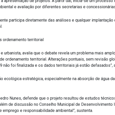
a a apresentação de projetos. A partir daí, inicia-se um process
iental e avaliação por diferentes secretarias e concessionárias”
ente participa diretamente das análises e qualquer implantaçã
l.
 ordenamento territorial
a e urbanista, avalia que o debate revela um problema mais ampl
ei de ordenamento territorial. Alterações pontuais, sem revisão 
 não foi finalizada e os dados territoriais já estão defasados”, a
ão ecológica estratégica, especialmente na absorção de água da
Pedro Nunes, defende que o projeto resultou de estudos técnico
além de discussão no Conselho Municipal de Desenvolvimento 
 emprego e responsabilidade ambiental”, sustenta.