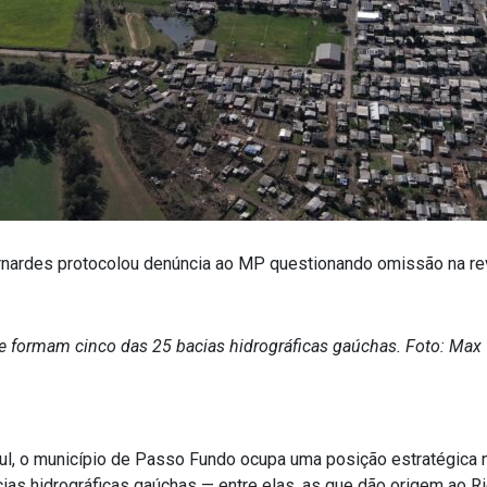
ernardes protocolou denúncia ao MP questionando omissão na rev
e formam cinco das 25 bacias hidrográficas gaúchas. Foto: Max
ul, o município de Passo Fundo ocupa uma posição estratégica n
as hidrográficas gaúchas — entre elas, as que dão origem ao Ri