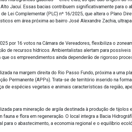
 Alto Jacuí. Essas bacias contribuem significativamente para o
 de Lei Complementar (PLC) nº 16/2025, que altera o Plano Dire
sticos em área próxima ao bairro José Alexandre Zachia, ultrap
025 por 16 votos na Câmara de Vereadores, flexibiliza o zone
ção de recursos hídricos. Ambientalistas alertam para possíveis
ta que os empreendimentos ainda dependerão de rigoroso proce
alizada na margem direita do Rio Passo Fundo, próxima a uma pla
ção Permanente (APPs). Trata-se de território inserido na form
ça de espécies vegetais e animais características da região, ap
ilizada para mineração de argila destinada à produção de tijolos
fauna e flora em regeneração. O local integra a Bacia Hidrográf
l para o abastecimento, a economia regional e o equilíbrio ecoló