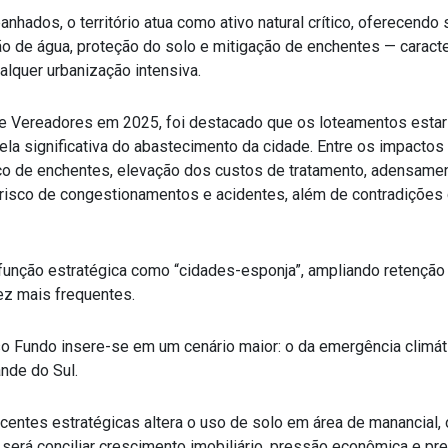
nhados, o território atua como ativo natural crítico, oferecend
ução de água, proteção do solo e mitigação de enchentes — caract
lquer urbanização intensiva.
e Vereadores em 2025, foi destacado que os loteamentos esta
ela significativa do abastecimento da cidade. Entre os impacto
co de enchentes, elevação dos custos de tratamento, adensamen
isco de congestionamentos e acidentes, além de contradições c
unção estratégica como “cidades-esponja”, ampliando retenção 
ez mais frequentes.
o Fundo insere-se em um cenário maior: o da emergência climát
nde do Sul.
entes estratégicas altera o uso de solo em área de manancial, o
a será conciliar crescimento imobiliário, pressão econômica e p