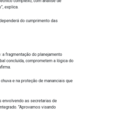
o técnico complexo, com análise de
, explica.
o dependerá do cumprimento das
o: a fragmentação do planejamento
global concluída, comprometem a lógica do
firma.
 chuva e na proteção de mananciais que
s envolvendo as secretarias de
Integrado. “Aprovamos visando