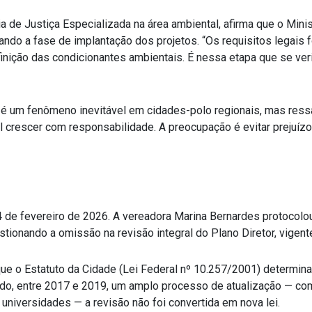
ia de Justiça Especializada na área ambiental, afirma que o Mi
orando a fase de implantação dos projetos. “Os requisitos lega
efinição das condicionantes ambientais. É nessa etapa que se veri
é um fenômeno inevitável em cidades-polo regionais, mas ressa
l crescer com responsabilidade. A preocupação é evitar prejuíz
4 de fevereiro de 2026. A vereadora Marina Bernardes protocolou
stionando a omissão na revisão integral do Plano Diretor, vigen
ue o Estatuto da Cidade (Lei Federal nº 10.257/2001) determina 
do, entre 2017 e 2019, um amplo processo de atualização — com 
 universidades — a revisão não foi convertida em nova lei.