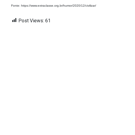
Fonte: https://www.extraclasse.org.br/humor/2020/12/civilizar/
Post Views:
61