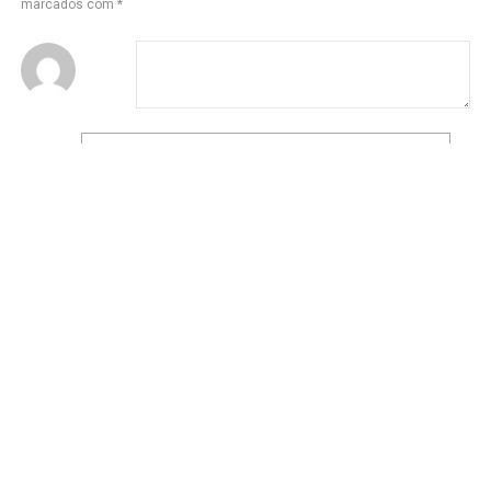
marcados com
*
Nome
*
E-mail
*
Site
Salvar meus dados neste navegador para a próxima vez que eu
comentar.
←
Anterior
Seguinte
→