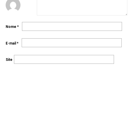
Nome
*
E-mail
*
Site
Salvar meus dados neste navegador para a próxima vez que eu
comentar.
←
Anterior
Seguinte
→