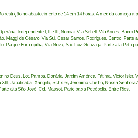
rão restrição no abastecimento de 14 em 14 horas. A medida começa a part
rária, Independente I, II e III, Nonoai, Vila Schell, Vila Annes, Bairro P
oão, Maggi de Césaro, Via Sul, Cesar Santos, Rodrigues, Centro, Parte al
alo, Parque Farroupilha, Vila Nova, São Luiz Gonzaga, Parte alta Petrópoli
ino Deus, Lot. Pampa, Donária, Jardim América, Fátima, Victor Isler, V
Leão XIII, Jaboticabal, Xangrilá, Schisler, Jerônimo Coelho, Nossa Senho
Parte alta São José, Cel. Massot, Parte baixa Petrópolis, Entre Rios.