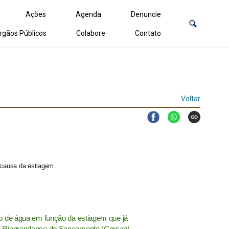
Ações
Agenda
Denuncie
rgãos Públicos
Colabore
Contato
Voltar
 causa da estiagem.
o de água em função da estiagem que já
a Riograndense de Saneamento (Corsan)