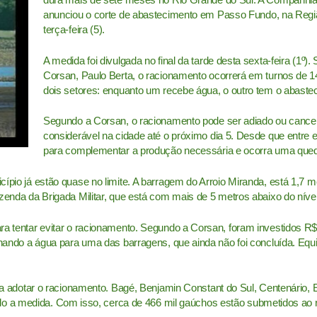
anunciou o corte de abastecimento em
Passo Fundo, na Região
terça-feira (5).
A medida foi divulgada no final da tarde desta sexta-feira (1º)
Corsan, Paulo Berta, o racionamento ocorrerá em turnos de 1
dois setores: enquanto um recebe água, o outro tem o abaste
Segundo a Corsan, o racionamento pode ser adiado ou cance
considerável na cidade até o próximo dia 5. Desde que entre
para complementar a produção necessária e ocorra uma qued
ípio já estão quase no limite. A barragem do Arroio Miranda, está 1,7 m
zenda da Brigada Militar, que está com mais de 5 metros abaixo do nível
ra tentar evitar o racionamento. Segundo a Corsan, foram investidos 
onando a água para uma das barragens, que ainda não foi concluída. Eq
 a adotar o racionamento.
Bagé,
Benjamin Constant do Sul, Centenário,
do a medida. Com isso, cerca de 466 mil gaúchos estão submetidos ao r