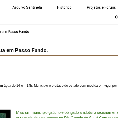
Arquivo Sentinela
Histórico
Projetos e Fóruns
Ó
a em Passo Fundo.
gua em Passo Fundo.
 sem água de 14 em 14h. Município é o oitavo do estado com medida em vigor por
Mais um município gaúcho é obrigado a adotar o racionament
dura mais de sete meses no
Rio Grande do Sul. A Companhi