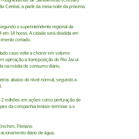
 Central, a partir da meia-noite da próxima
. Segundo o superintendente regional da
4 em 14 horas. A cidade será dividida em
cimento cortado.
lado caso volte a chover em volume
 em operação a transposição do Rio Jacuí
a na média de consumo diário.
etros abaixo do nível normal, segundo a
.
R$ 2 milhões em ações como perfuração de
uipes da companhia tentam terminar a o
Erechim,
Floriano
acionamento diário de água.