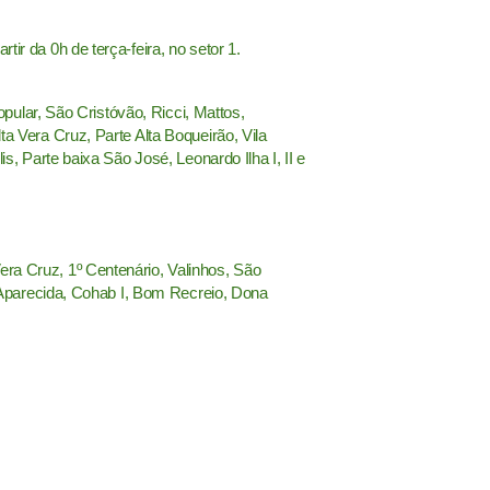
ir da 0h de terça-feira, no setor 1.
opular, São Cristóvão, Ricci, Mattos,
ta Vera Cruz, Parte Alta Boqueirão, Vila
s, Parte baixa São José, Leonardo Ilha I, II e
era Cruz, 1º
Centenário, Valinhos, São
ra Aparecida, Cohab I, Bom Recreio, Dona