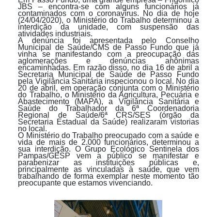
JBS – encontra-se com alguns funcionários já
contaminados com o coronavírus. No dia de hoje
(24/04/2020), o Ministério do Trabalho determinou a
interdição da unidade, com suspensão das
atividades industriais.
A denúncia foi apresentada pelo Conselho
Municipal de Saúde/CMS de Passo Fundo que já
vinha se manifestando com a preocupação das
aglomerações e denúncias anônimas
encaminhadas. Em razão disso, no dia 16 de abril a
Secretaria Municipal de Saúde de Passo Fundo
pela Vigilância Sanitária inspecionou o local. No dia
20 de abril, em operação conjunta com o Ministério
do Trabalho, o Ministério da Agricultura, Pecuária e
Abastecimento (MAPA), a Vigilância Sanitária e
Saúde do Trabalhador da 6ª Coordenadoria
Regional de Saúde/6ª CRS/SES (órgão da
Secretaria Estadual da Saúde) realizaram vistorias
no local.
O Ministério do Trabalho preocupado com a saúde e
vida de mais de 2.000 funcionários
,
determinou a
sua interdição. O Grupo Ecológico Sentinela dos
Pampas/GESP vem a público se manifestar e
parabenizar as instituições públicas e,
principalmente as vinculadas à saúde, que vem
trabalhando de forma exemplar neste momento tão
preocupante que estamos vivenciando.