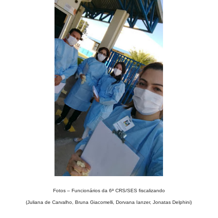
Fotos – Funcionários da 6ª CRS/SES fiscalizando
(
Juliana de Carvalho,
Bruna Giacomelli,
Dorvana Ianzer,
Jonatas Delphini)