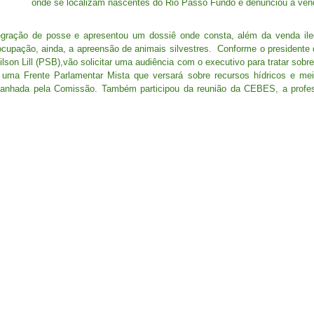
onde se localizam nascentes do Rio Passo Fundo e denunciou a vend
ntegração de posse e apresentou um dossiê onde consta, além da venda il
cupação, ainda, a apreensão de animais silvestres. Conforme o presidente 
lson Lill (PSB),vão solicitar uma audiência com o executivo para tratar sobre
 uma Frente Parlamentar Mista que versará sobre recursos hídricos e mei
nhada pela Comissão. Também participou da reunião da CEBES, a professo