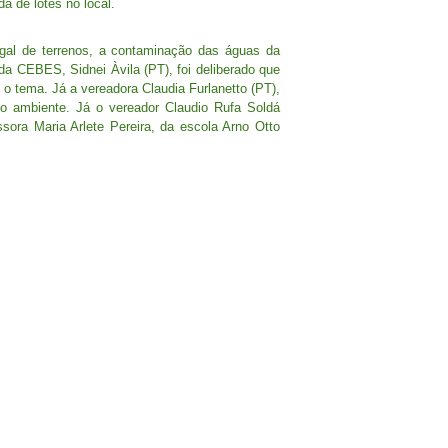
a de lotes no local.
egal de terrenos, a contaminação das águas da
da CEBES, Sidnei Àvila (PT), foi deliberado que
 o tema. Já a vereadora Claudia Furlanetto (PT),
o ambiente. Já o vereador Claudio Rufa Soldá
ra Maria Arlete Pereira, da escola Arno Otto