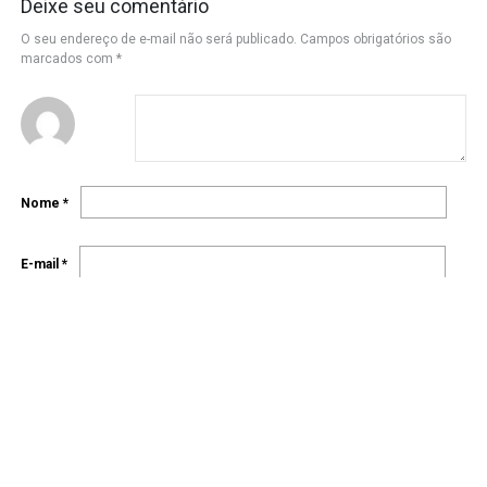
Deixe seu comentário
O seu endereço de e-mail não será publicado.
Campos obrigatórios são
marcados com
*
Nome
*
E-mail
*
Site
Salvar meus dados neste navegador para a próxima vez que eu
comentar.