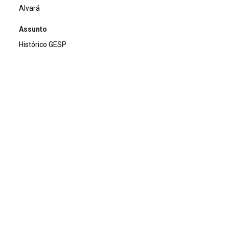
Alvará
Assunto
Histórico GESP
Descrição
Alvará de Localização e Funcionamento do Grupo
Ecológico Sentinela dos Pampas 1995
Continuar navegando
Alvará
Alvará
Voltar para a lista de itens