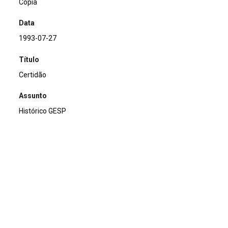
Cópia
Data
1993-07-27
Título
Certidão
Assunto
Histórico GESP
Descrição
Registro de Entidade Civis param habilitação ao
recebimento de auxílio do Estado, 3 cópias
Continuar navegando