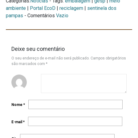
Categorias:
Notícias
- Tags:
embalagem
|
gesp
|
meio
ambiente
|
Portal EcoD
|
reciclagem
|
sentinela dos
pampas
- Comentários
Vazio
Deixe seu comentário
O seu endereço de e-mail não será publicado.
Campos obrigatórios
são marcados com
*
Nome
*
E-mail
*