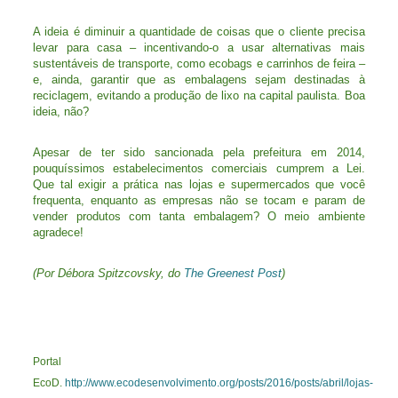
A ideia é diminuir a quantidade de coisas que o cliente precisa
levar para casa – incentivando-o a usar alternativas mais
sustentáveis de transporte, como ecobags e carrinhos de feira –
e, ainda, garantir que as embalagens sejam destinadas à
reciclagem, evitando a produção de lixo na capital paulista. Boa
ideia, não?
Apesar de ter sido sancionada pela prefeitura em 2014,
pouquíssimos estabelecimentos comerciais cumprem a Lei.
Que tal exigir a prática nas lojas e supermercados que você
frequenta, enquanto as empresas não se tocam e param de
vender produtos com tanta embalagem? O meio ambiente
agradece!
(Por Débora Spitzcovsky, do
The Greenest Post
)
Portal
EcoD.
http://www.ecodesenvolvimento.org/posts/2016/posts/abril/lojas-