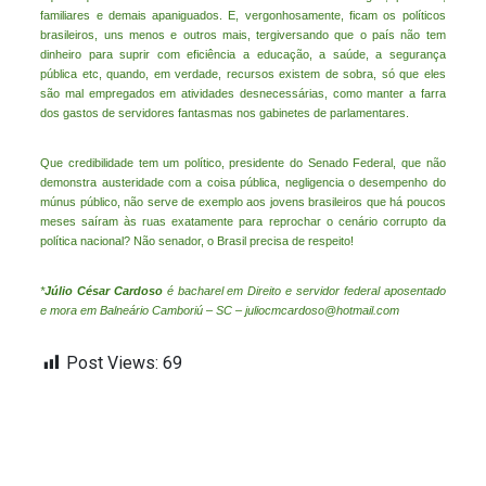
familiares e demais apaniguados. E, vergonhosamente, ficam os políticos
brasileiros, uns menos e outros mais, tergiversando que o país não tem
dinheiro para suprir com eficiência a educação, a saúde, a segurança
pública etc, quando, em verdade, recursos existem de sobra, só que eles
são mal empregados em atividades desnecessárias, como manter a farra
dos gastos de servidores fantasmas nos gabinetes de parlamentares.
Que credibilidade tem um político, presidente do Senado Federal, que não
demonstra austeridade com a coisa pública, negligencia o desempenho do
múnus público, não serve de exemplo aos jovens brasileiros que há poucos
meses saíram às ruas exatamente para reprochar o cenário corrupto da
política nacional? Não senador, o Brasil precisa de respeito!
*
Júlio César Cardoso
é bacharel em Direito e servidor federal aposentado
e mora em Balneário Camboriú – SC – juliocmcardoso@hotmail.com
Post Views:
69