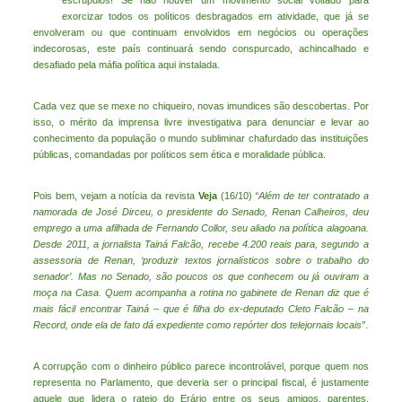
escrúpulos! Se não houver um movimento social voltado para
exorcizar todos os políticos desbragados em atividade, que já se
envolveram ou que continuam envolvidos em negócios ou operações
indecorosas, este país continuará sendo conspurcado, achincalhado e
desafiado pela máfia política aqui instalada.
Cada vez que se mexe no chiqueiro, novas imundices são descobertas. Por
isso, o mérito da imprensa livre investigativa para denunciar e levar ao
conhecimento da população o mundo subliminar chafurdado das instituições
públicas, comandadas por políticos sem ética e moralidade pública.
Pois bem, vejam a notícia da revista
Veja
(16/10)
“Além de ter contratado a
namorada de José Dirceu, o presidente do Senado, Renan Calheiros, deu
emprego a uma afilhada de Fernando Collor, seu aliado na política alagoana.
Desde 2011, a jornalista Tainá Falcão, recebe 4.200 reais para, segundo a
assessoria de Renan, ‘produzir textos jornalísticos sobre o trabalho do
senador’. Mas no Senado, são poucos os que conhecem ou já ouviram a
moça na Casa. Quem acompanha a rotina no gabinete de Renan diz que é
mais fácil encontrar Tainá – que é filha do ex-deputado Cleto Falcão – na
Record, onde ela de fato dá expediente como repórter dos telejornais locais”
.
A corrupção com o dinheiro público parece incontrolável, porque quem nos
representa no Parlamento, que deveria ser o principal fiscal, é justamente
aquele que lidera o rateio do Erário entre os seus amigos, parentes,