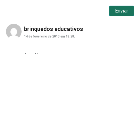
brinquedos educativos
14 de fevereiro de 2013 em 18:28.
ótimo blog!
Consumo electrico
27 de fevereiro de 2013 em 08:44.
ótimo blog!
Funda bateria ipad
28 de fevereiro de 2013 em 11:41.