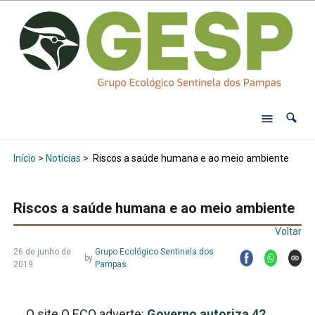
Início
>
Notícias
>
Riscos a saúde humana e ao meio ambiente
Riscos a saúde humana e ao meio ambiente
Voltar
26 de junho de
Grupo Ecológico Sentinela dos
by
2019
Pampas
O site O ECO adverte:
Governo autoriza 42