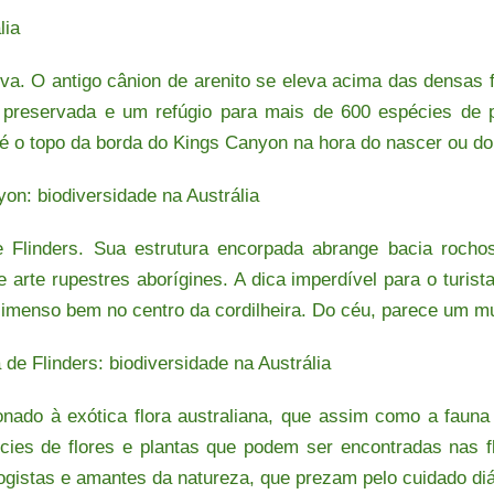
va. O antigo cânion de arenito se eleva acima das densas fl
preservada e um refúgio para mais de 600 espécies de p
té o topo da borda do Kings Canyon na hora do nascer ou do 
 Flinders. Sua estrutura encorpada abrange bacia rochos
e arte rupestres aborígines. A dica imperdível para o turis
 imenso bem no centro da cordilheira.
Do céu, parece um mu
onado à exótica flora australiana, que assim como a fauna
écies de flores e plantas que podem ser encontradas nas fl
logistas e amantes da natureza, que prezam pelo cuidado diá