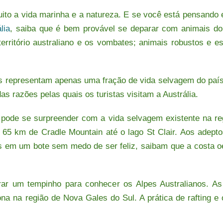
uito a vida marinha e a natureza. E se você está pensando
lia
, saiba que é bem provável se deparar com animais d
erritório australiano e os vombates; animais robustos e 
representam apenas uma fração de vida selvagem do país. 
s razões pelas quais os turistas visitam a Austrália.
 pode se surpreender com a vida selvagem existente na reg
m 65 km de Cradle Mountain até o lago St Clair. Aos adep
 em um bote sem medo de ser feliz, saibam que a costa oe
rar um tempinho para conhecer os Alpes Australianos. A
na na região de Nova Gales do Sul. A prática de rafting e 