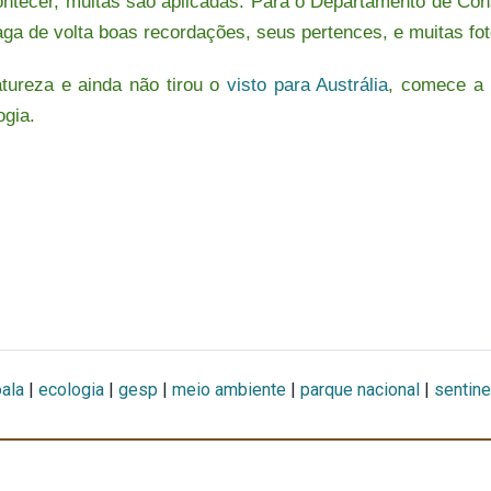
ontecer, multas são aplicadas. Para o Departamento de Con
aga de volta boas recordações, seus pertences, e muitas fot
ureza e ainda não tirou o
visto para Austrália
, comece a s
ogia.
ala
|
ecologia
|
gesp
|
meio ambiente
|
parque nacional
|
sentin