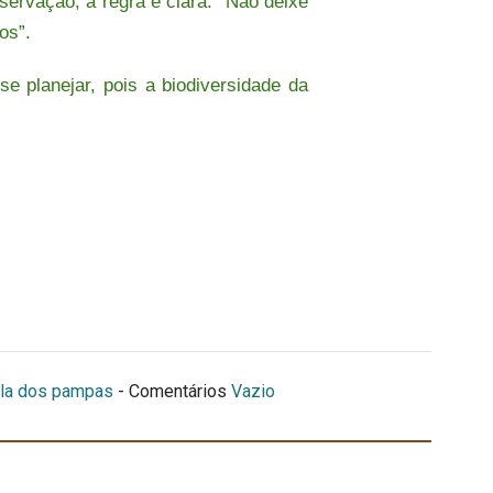
servação, a regra é clara: “Não deixe
os”.
e planejar, pois a biodiversidade da
ela dos pampas
- Comentários
Vazio