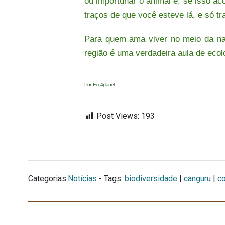
ou importunar o animal e, se isso ac
traços de que você esteve lá, e só tr
Para quem ama viver no meio da nat
região é uma verdadeira aula de ecol
Por: Eco4planet
Post Views:
193
Categorias:
Notícias
- Tags:
biodiversidade
|
canguru
|
co