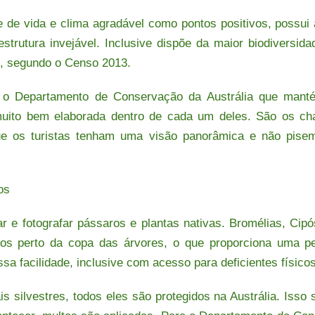
e de vida e clima agradável como pontos positivos, possui 
trutura invejável. Inclusive dispõe da maior biodiversid
s, segundo o Censo 2013.
, o Departamento de Conservação da Austrália que mant
 muito bem elaborada dentro de cada um deles. São os c
que os turistas tenham uma visão panorâmica e não pise
r e fotografar pássaros e plantas nativas. Bromélias, Cipó
dos perto da copa das árvores, o que proporciona uma per
a facilidade, inclusive com acesso para deficientes físic
s silvestres, todos eles são protegidos na Austrália. Isso 