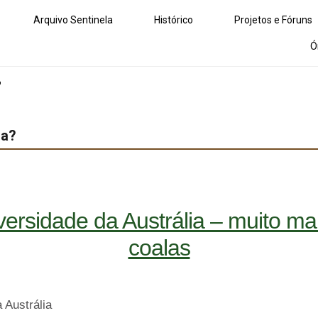
Arquivo Sentinela
Histórico
Projetos e Fóruns
Ó
?
ia?
versidade da Austrália – muito m
coalas