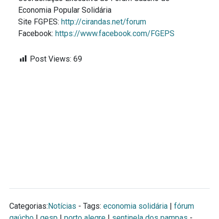
Economia Popular Solidária
Site FGPES:
http://cirandas.net/forum
Facebook:
https://www.facebook.com/FGEPS
Post Views:
69
Categorias:
Notícias
- Tags:
economia solidária
|
fórum
gaúcho
|
gesp
|
porto alegre
|
sentinela dos pampas
-