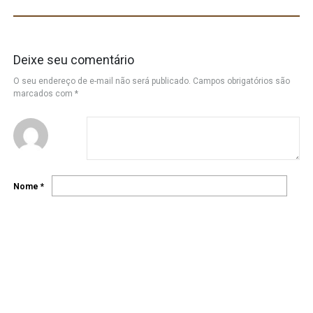
Deixe seu comentário
O seu endereço de e-mail não será publicado.
Campos obrigatórios são
marcados com
*
Nome
*
E-mail
*
Site
Salvar meus dados neste navegador para a próxima vez que eu