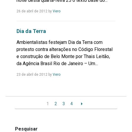
noite desta quarta-feira 25 o texto base do...
Leia
26 de abril de 2012
by
Vero
Mais...
Dia da Terra
Ambientalistas festejam Dia da Terra com
protesto contra alterações no Código Florestal
e construção de Belo Monte por Thais Leitão,
da Agência Brasil Rio de Janeiro – Um...
Leia
23 de abril de 2012
by
Vero
Mais...
1
2
3
4
Pesquisar