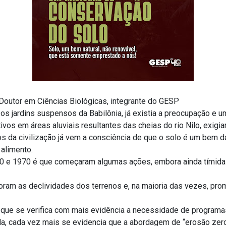
Doutor em Ciências Biológicas, integrante do GESP
 jardins suspensos da Babilônia, já existia a preocupação e u
ltivos em áreas aluviais resultantes das cheias do rio Nilo, exig
 da civilização já vem a consciência de que o solo é um bem d
alimento.
0 e 1970 é que começaram algumas ações, embora ainda tímidas
oram as declividades dos terrenos e, na maioria das vezes, p
ia que se verifica com mais evidência a necessidade de programa
da, cada vez mais se evidencia que a abordagem de “erosão zero