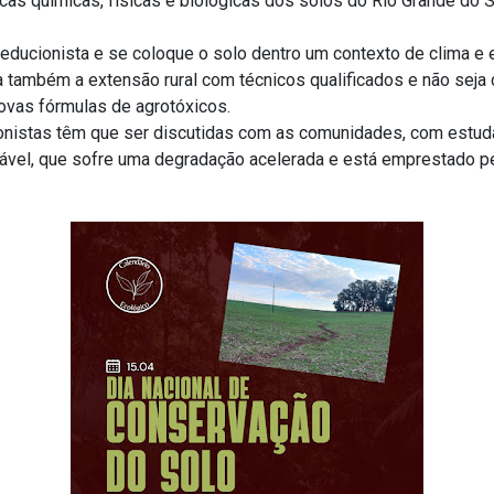
as químicas, físicas e biológicas dos solos do Rio Grande do S
educionista e se coloque o solo dentro um contexto de clima e e
a também a extensão rural com técnicos qualificados e não sej
novas fórmulas de agrotóxicos.
ionistas têm que ser discutidas com as comunidades, com estud
vável, que sofre uma degradação acelerada e está emprestado p