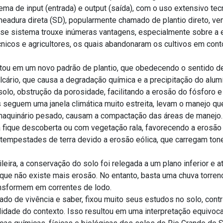
ma de input (entrada) e output (saída), com o uso extensivo te
meadura direta (SD), popularmente chamado de plantio direto, v
se sistema trouxe inúmeras vantagens, especialmente sobre a er
icos e agricultores, os quais abandonaram os cultivos em conto
ultou em um novo padrão de plantio, que obedecendo o sentido de
lcário, que causa a degradação química e a precipitação do alum
lo, obstrução da porosidade, facilitando a erosão do fósforo e 
eguem uma janela climática muito estreita, levam o manejo que
aquinário pesado, causam a compactação das áreas de manejo. 
a fique descoberta ou com vegetação rala, favorecendo a erosão
empestades de terra devido a erosão eólica, que carregam tonel
ileira, a conservação do solo foi relegada a um plano inferior e
 que não existe mais erosão. No entanto, basta uma chuva torre
ransformem em correntes de lodo.
do de vivência e saber, fixou muito seus estudos no solo, contr
idade do contexto. Isso resultou em uma interpretação equivoc