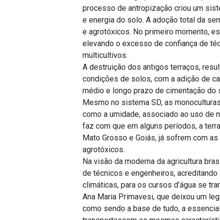
processo de antropização criou um siste
e energia do solo. A adoção total da se
e agrotóxicos. No primeiro momento, es
elevando o excesso de confiança de técn
multicultivos.
A destruição dos antigos terraços, res
condições de solos, com a adição de ca
médio e longo prazo de cimentação do so
Mesmo no sistema SD, as monoculturas s
como a umidade, associado ao uso de m
faz com que em alguns períodos, a terr
Mato Grosso e Goiás, já sofrem com as t
agrotóxicos.
Na visão da moderna da agricultura bras
de técnicos e engenheiros, acreditando
climáticas, para os cursos d’água se t
Ana Maria Primavesi, que deixou um lega
como sendo a base de tudo, a essencial