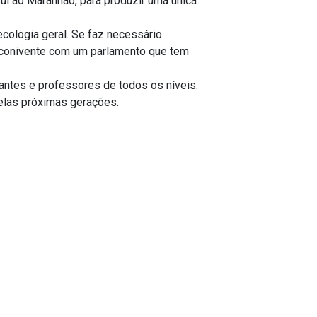
ul ao Maranhão, para produzir uma única
cologia geral. Se faz necessário
a conivente com um parlamento que tem
antes e professores de todos os níveis.
elas próximas gerações.