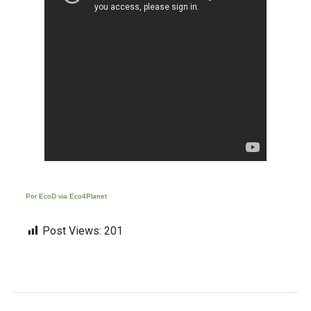
Por EcoD via Eco4Planet
Post Views:
201