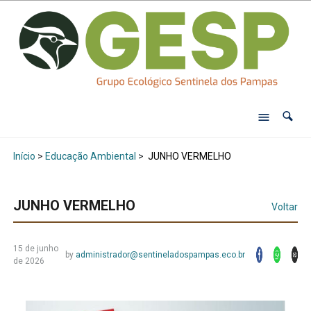
Início
>
Educação Ambiental
>
JUNHO VERMELHO
JUNHO VERMELHO
Voltar
15 de junho
by
administrador@sentineladospampas.eco.br
de 2026