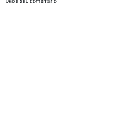
Deixe seu comentário
O seu endereço de e-mail não será publicado.
Campos obrigatórios são
marcados com
*
Nome
*
E-mail
*
Site
Salvar meus dados neste navegador para a próxima vez que eu
comentar.