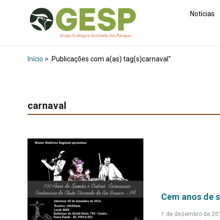
Notícias
Início
>
Publicações com a(as) tag(s)carnaval"
carnaval
Cem anos de s
1 de dezembro de 20