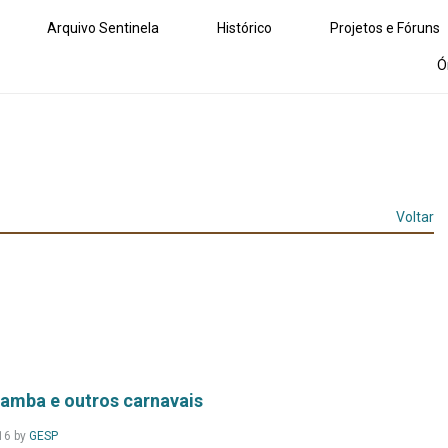
Arquivo Sentinela
Histórico
Projetos e Fóruns
Ó
Voltar
amba e outros carnavais
Leia
16
by
GESP