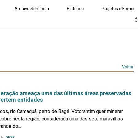
Arquivo Sentinela
Histórico
Projetos e Fóruns
Ó
Voltar
neração ameaça uma das últimas áreas preservadas
vertem entidades
os, rio Camaquã, perto de Bagé. Votorantim quer minerar
cobre nesta região, considerada uma das sete maravilhas
rande do...
Leia
by
GESP