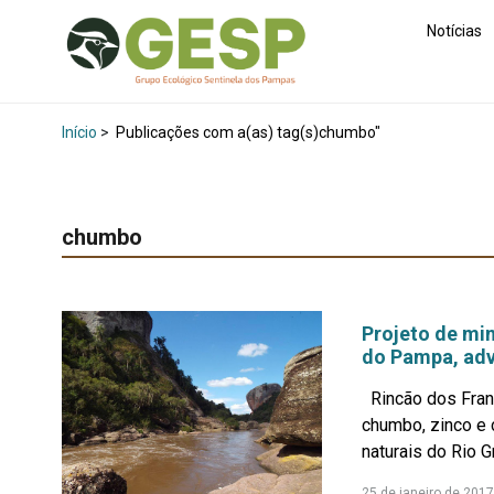
Notícias
Início
>
Publicações com a(as) tag(s)chumbo"
chumbo
Projeto de mi
do Pampa, ad
Rincão dos Franc
chumbo, zinco e 
naturais do Rio G
25 de janeiro de 2017