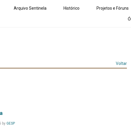
Arquivo Sentinela
Histórico
Projetos e Fóruns
Ó
Voltar
ca
Leia
5
by
GESP
Mais...