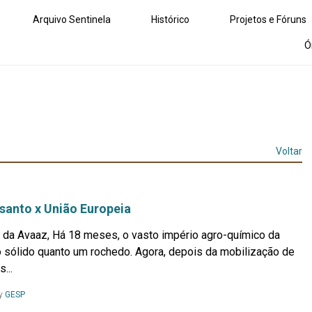
Arquivo Sentinela
Histórico
Projetos e Fóruns
Ó
Voltar
santo x União Europeia
da Avaaz, Há 18 meses, o vasto império agro-químico da
 sólido quanto um rochedo. Agora, depois da mobilização de
...
Leia
y
GESP
Mais...