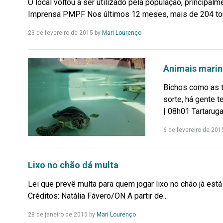
O local voltou a ser utilizado pela população, principa
Imprensa PMPF Nos últimos 12 meses, mais de 204 ton
Leia
23 de fevereiro de 2015
by
Mari Lourenço
Mais...
Animais marin
Bichos como as t
sorte, há gente t
| 08h01 Tartaruga
6 de fevereiro de 201
Lixo no chão dá multa
Lei que prevê multa para quem jogar lixo no chão já está 
Créditos: Natália Fávero/ON A partir de...
Leia
28 de janeiro de 2015
by
Mari Lourenço