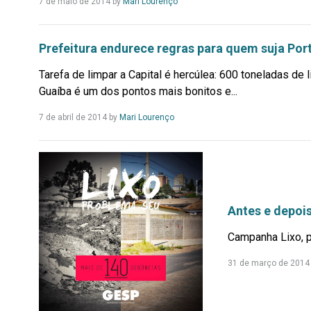
Leia
7 de maio de 2014
by
Mari Lourenço
Mais...
Prefeitura endurece regras para quem suja Por
Tarefa de limpar a Capital é hercúlea: 600 toneladas de l
Guaíba é um dos pontos mais bonitos e...
Leia
7 de abril de 2014
by
Mari Lourenço
Mais...
Antes e depoi
Campanha Lixo, 
31 de março de 2014