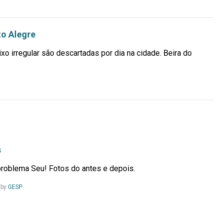
to Alegre
ixo irregular são descartadas por dia na cidade. Beira do
s
problema Seu! Fotos do antes e depois.
Leia
by
GESP
Mais...