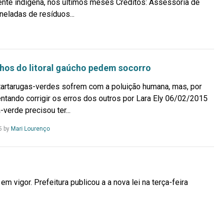
lmente indígena, nos últimos meses Créditos: Assessoria de
eladas de resíduos...
hos do litoral gaúcho pedem socorro
artarugas-verdes sofrem com a poluição humana, mas, por
entando corrigir os erros dos outros por Lara Ely 06/02/2015
-verde precisou ter...
Leia
5
by
Mari Lourenço
Mais...
em vigor. Prefeitura publicou a a nova lei na terça-feira