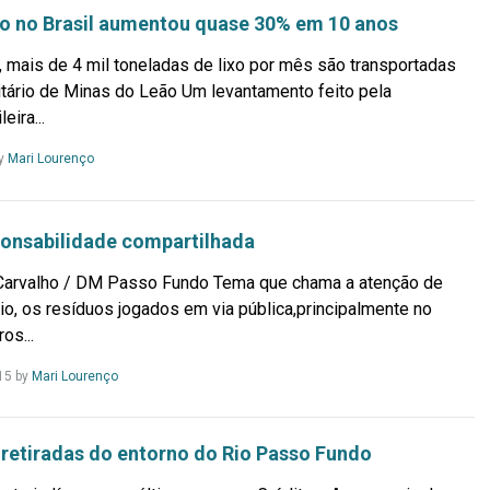
xo no Brasil aumentou quase 30% em 10 anos
mais de 4 mil toneladas de lixo por mês são transportadas
nitário de Minas do Leão Um levantamento feito pela
eira...
Leia
y
Mari Lourenço
Mais...
ponsabilidade compartilhada
 Carvalho / DM Passo Fundo Tema que chama a atenção de
io, os resíduos jogados em via pública,principalmente no
os...
Leia
15
by
Mari Lourenço
Mais...
 retiradas do entorno do Rio Passo Fundo