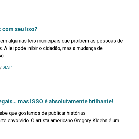
 com seu lixo?
istem algumas leis municipais que proíbem as pessoas de
as. A lei pode inibir o cidadão, mas a mudança de
...
Leia
y
GESP
Mais...
 legais… mas ISSO é absolutamente brilhante!
e que gostamos de publicar histórias
rte envolvido. O artista americano Gregory Kloehn é um