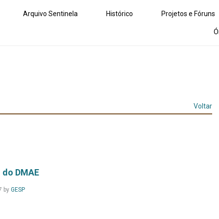
Arquivo Sentinela
Histórico
Projetos e Fóruns
Ó
Voltar
o do DMAE
Leia
7
by
GESP
Mais...