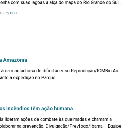
senha com suas lagoas a alça do mapa do Rio Grande do Sul....
Leia
017
by
GESP
Mais...
na Amazônia
 área montanhosa de difícil acesso Reprodução/ICMBio Ao
nte a expedição no Parque...
os incêndios têm ação humana
is lideram ações de combate às queimadas e chamam a
olaborar na prevenção. Divulgação/Prevfogo/Ibama – Equipe