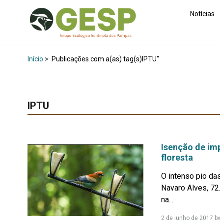
Notícias
Início
>
Publicações com a(as) tag(s)IPTU"
IPTU
Isenção de im
floresta
O intenso pio da
Navaro Alves, 72.
na...
2 de junho de 2017
b