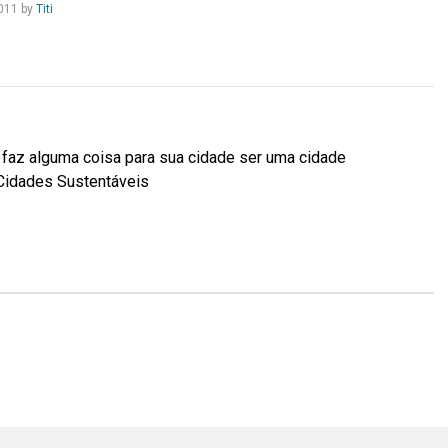
Leia
011
by
Titi
Mais...
faz alguma coisa para sua cidade ser uma cidade
Cidades Sustentáveis