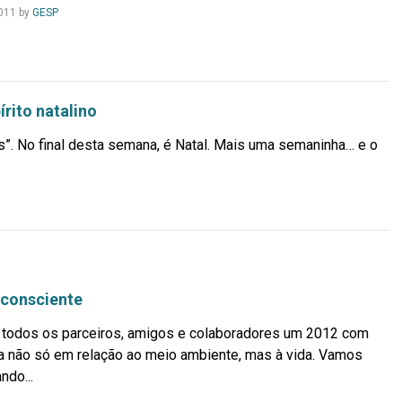
Leia
011
by
GESP
Mais...
rito natalino
as”. No final desta semana, é Natal. Mais uma semaninha… e o
consciente
 todos os parceiros, amigos e colaboradores um 2012 com
a não só em relação ao meio ambiente, mas à vida. Vamos
ndo...