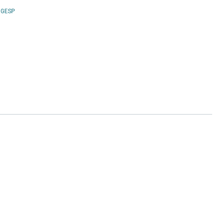
Leia
y
GESP
Mais...