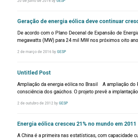
Leia
20 de julho de 2016
by
GESP
Mais...
Geração de energia eólica deve continuar cre
De acordo com o Plano Decenal de Expansão de Energia, 
megawatts (MW) para 24 mil MW nos próximos oito anos
Leia
2 de março de 2016
by
GESP
Mais...
Untitled Post
Ampliação da energia eólica no Brasil A ampliação do 
consciência dos gaúchos. O projeto prevê a implantação
Leia
2 de outubro de 2012
by
GESP
Mais...
Energia eólica cresceu 21% no mundo em 2011
A China é a primeira nas estatísticas, com capacidade 