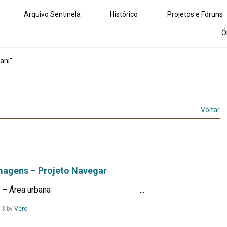
Arquivo Sentinela
Histórico
Projetos e Fóruns
Ó
ani"
Voltar
magens – Projeto Navegar
 Fundo – Área urbana ...
Leia
13
by
Vero
Mais...