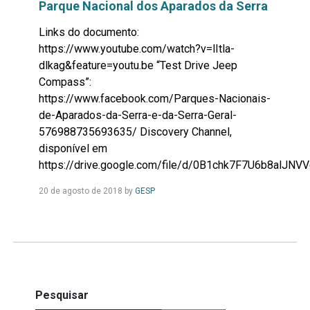
Parque Nacional dos Aparados da Serra
Links do documento:
https://www.youtube.com/watch?v=lItla-
dlkag&feature=youtu.be “Test Drive Jeep
Compass”:
https://www.facebook.com/Parques-Nacionais-
de-Aparados-da-Serra-e-da-Serra-Geral-
576988735693635/ Discovery Channel,
disponível em
https://drive.google.com/file/d/0B1chk7F7U6b8alJN
Leia
20 de agosto de 2018
by
GESP
Mais...
Pesquisar