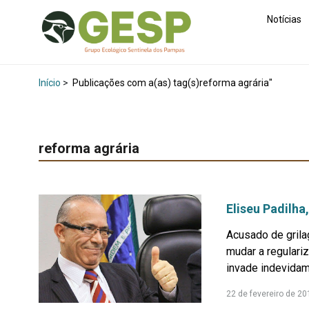
Notícias
Início
>
Publicações com a(as) tag(s)reforma agrária"
reforma agrária
Eliseu Padilha
Acusado de grila
mudar a regulari
invade indevidame
22 de fevereiro de 20