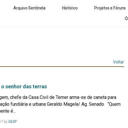
Arquivo Sentinela
Histórico
Projetos e Fóruns
Ó
Voltar
, o senhor das terras
gem, chefe da Casa Civil de Temer arma-se de caneta para
zação fundiária e urbana Geraldo Magela/ Ag. Senado “Quem
nte é...
Leia
17
by
GESP
Mais...